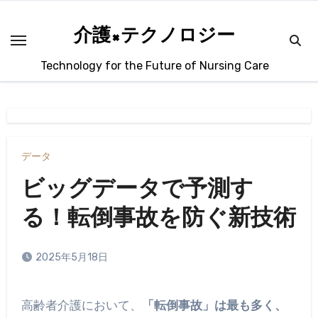
内
容
介護×テクノロジー
を
Technology for the Future of Nursing Care
ス
キ
ッ
プ
データ
ビッグデータで予測す
る！転倒事故を防ぐ新技術
2025年5月18日
高齢者介護において、
「転倒事故」は最も多く、