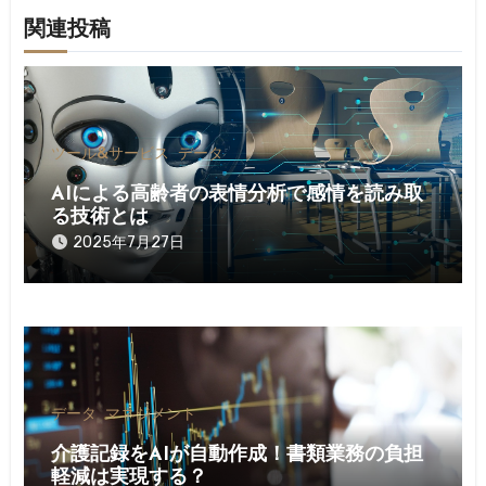
ー
関連投稿
シ
ョ
ン
ツール&サービス
データ
AIによる高齢者の表情分析で感情を読み取
る技術とは
2025年7月27日
データ
マネジメント
介護記録をAIが自動作成！書類業務の負担
軽減は実現する？