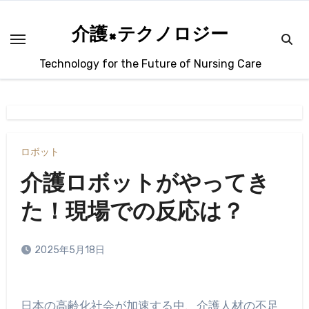
内
容
介護×テクノロジー
を
Technology for the Future of Nursing Care
ス
キ
ッ
プ
ロボット
介護ロボットがやってき
た！現場での反応は？
2025年5月18日
日本の高齢化社会が加速する中、介護人材の不足