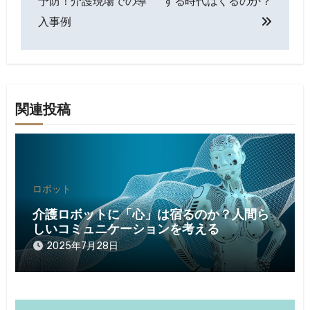
予防！介護現場での導
する時代はくるのか？
ナ
入事例
ビ
ゲ
ー
関連投稿
シ
ョ
ン
ロボット
介護ロボットに「心」は宿るのか？人間ら
しいコミュニケーションを考える
2025年7月28日