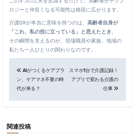
この3つの工夫を意識するだけで、高齢者がテクノ
ロジーと仲良くなる可能性は格段に広がります。
介護DXが本当に意味を持つのは、
高齢者自身が
「これ、私の役に立っている」と思えたとき
。
その瞬間を支えるのが、現場職員や家族、地域の
私たち一人ひとりの関わりなのです。
投
AIがつくるケアプラ
スマホ1台で介護記録！
稿
ン、ケアマネ不要の時
アプリで変わる介護の
ナ
代が来る？
仕事
ビ
ゲ
ー
関連投稿