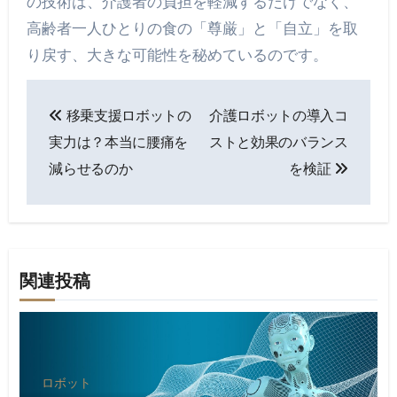
の技術は、介護者の負担を軽減するだけでなく、
高齢者一人ひとりの食の「尊厳」と「自立」を取
り戻す、大きな可能性を秘めているのです。
投
移乗支援ロボットの
介護ロボットの導入コ
稿
実力は？本当に腰痛を
ストと効果のバランス
ナ
減らせるのか
を検証
ビ
ゲ
ー
関連投稿
シ
ョ
ン
ロボット