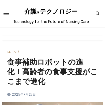
内
容
介護×テクノロジー
を
Technology for the Future of Nursing Care
ス
キ
ッ
プ
ロボット
食事補助ロボットの進
化！高齢者の食事支援がこ
こまで進化
2025年7月27日