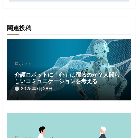
ビ
ゲ
ー
関連投稿
シ
ョ
ン
ロボット
介護ロボットに「心」は宿るのか？人間ら
しいコミュニケーションを考える
2025年7月28日
ロボット