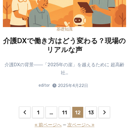
基礎知識
介護DXで働き方はどう変わる？現場の
リアルな声
介護DXの背景――「2025年の崖」を越えるために 超高齢
社…
editor
2025年4月22日
投
1
…
11
12
13
稿
« 前ページへ
—
次ページへ »