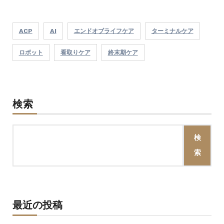
の
ペ
ACP
AI
エンドオブライフケア
ターミナルケア
ー
ロボット
看取りケア
終末期ケア
ジ
送
検索
り
検
索
最近の投稿