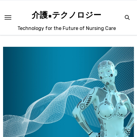
内
容
介護×テクノロジー
を
Technology for the Future of Nursing Care
ス
キ
ッ
プ