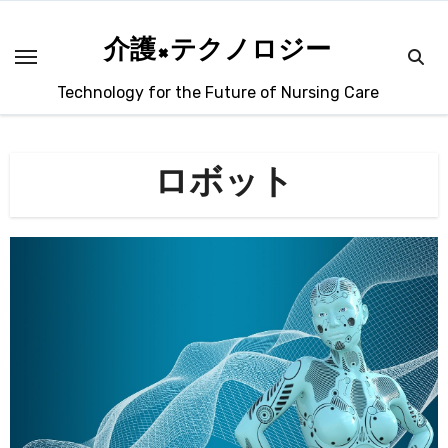
内
容
介護×テクノロジー
を
Technology for the Future of Nursing Care
ス
キ
ッ
ロボット
プ